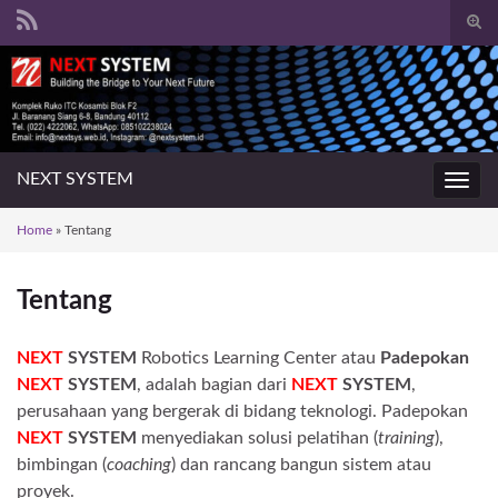
Togg
sear
Search for:
for
NEXT SYSTEM
Toggl
navig
Home
»
Tentang
Tentang
NEXT
SYSTEM
Robotics Learning Center atau
Padepokan
NEXT
SYSTEM
, adalah bagian dari
NEXT
SYSTEM
,
perusahaan yang bergerak di bidang teknologi. Padepokan
NEXT
SYSTEM
menyediakan solusi pelatihan (
training
),
bimbingan (
coaching
) dan rancang bangun sistem atau
proyek.