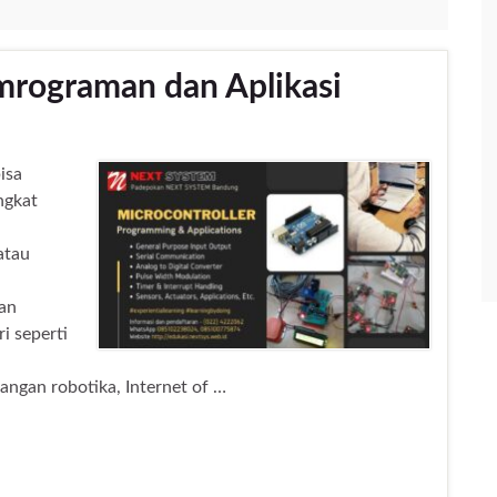
mrograman dan Aplikasi
isa
ngkat
atau
kan
i seperti
ngan robotika, Internet of …