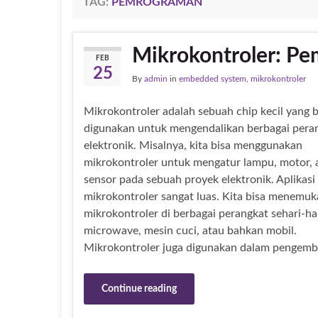
TAG:
PEMROGRAMAN
Mikrokontroler: Pe
FEB
25
By
admin
in
embedded system
,
mikrokontroler
Mikrokontroler adalah sebuah chip kecil yang b
digunakan untuk mengendalikan berbagai pera
elektronik. Misalnya, kita bisa menggunakan
mikrokontroler untuk mengatur lampu, motor, 
sensor pada sebuah proyek elektronik. Aplikasi
mikrokontroler sangat luas. Kita bisa menemu
mikrokontroler di berbagai perangkat sehari-har
microwave, mesin cuci, atau bahkan mobil.
Mikrokontroler juga digunakan dalam pengemba
Continue reading